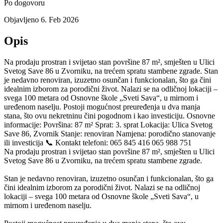
Po dogovoru
Objavljeno 6. Feb 2026
Opis
Na prodaju prostran i svijetao stan površine 87 m², smješten u Ulici
Svetog Save 86 u Zvorniku, na trećem spratu stambene zgrade. Stan
je nedavno renoviran, izuzetno osunčan i funkcionalan, što ga čini
idealnim izborom za porodični život. Nalazi se na odličnoj lokaciji –
svega 100 metara od Osnovne škole „Sveti Sava“, u mirnom i
uređenom naselju. Postoji mogućnost preuređenja u dva manja
stana, što ovu nekretninu čini pogodnom i kao investiciju. Osnovne
informacije: Površina: 87 m² Sprat: 3. sprat Lokacija: Ulica Svetog
Save 86, Zvornik Stanje: renoviran Namjena: porodično stanovanje
ili investicija 📞 Kontakt telefoni: 065 845 416 065 988 751
Na prodaju prostran i svijetao stan površine 87 m², smješten u Ulici
Svetog Save 86 u Zvorniku, na trećem spratu stambene zgrade.
Stan je nedavno renoviran, izuzetno osunčan i funkcionalan, što ga
čini idealnim izborom za porodični život. Nalazi se na odličnoj
lokaciji – svega 100 metara od Osnovne škole „Sveti Sava“, u
mirnom i uređenom naselju.