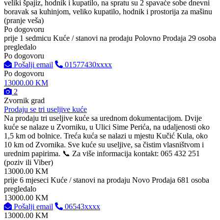
veliki špajiz, hodnik i kupatilo, na spratu su 2 spavaće sobe dnevni
boravak sa kuhinjom, veliko kupatilo, hodnik i prostorija za mašinu
(pranje veša)
Po dogovoru
prije 1 sedmicu
Kuće / stanovi na prodaju
Polovno
Prodaja
29 osoba
pregledalo
Po dogovoru
Pošalji email
01577430xxxx
Po dogovoru
13000.00 KM
2
Zvornik grad
Prodaju se tri useljive kuće
Na prodaju tri useljive kuće sa urednom dokumentacijom. Dvije
kuće se nalaze u Zvorniku, u Ulici Sime Perića, na udaljenosti oko
1,5 km od bolnice. Treća kuća se nalazi u mjestu Kučić Kula, oko
10 km od Zvornika. Sve kuće su useljive, sa čistim vlasništvom i
urednim papirima. 📞 Za više informacija kontakt: 065 432 251
(poziv ili Viber)
13000.00 KM
prije 6 mjeseci
Kuće / stanovi na prodaju
Novo
Prodaja
681 osoba
pregledalo
13000.00 KM
Pošalji email
06543xxxx
13000.00 KM