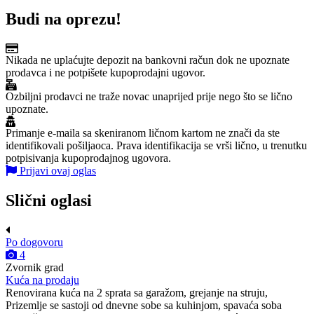
Budi na oprezu!
Nikada ne uplaćujte depozit na bankovni račun dok ne upoznate
prodavca i ne potpišete kupoprodajni ugovor.
Ozbiljni prodavci ne traže novac unaprijed prije nego što se lično
upoznate.
Primanje e-maila sa skeniranom ličnom kartom ne znači da ste
identifikovali pošiljaoca. Prava identifikacija se vrši lično, u trenutku
potpisivanja kupoprodajnog ugovora.
Prijavi ovaj oglas
Slični oglasi
Po dogovoru
4
Zvornik grad
Kuća na prodaju
Renovirana kuća na 2 sprata sa garažom, grejanje na struju,
Prizemlje se sastoji od dnevne sobe sa kuhinjom, spavaća soba