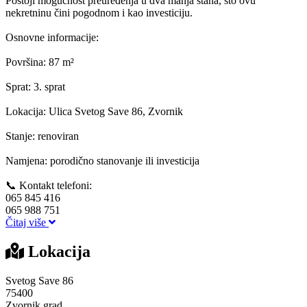
Postoji mogućnost preuređenja u dva manja stana, što ovu
nekretninu čini pogodnom i kao investiciju.
Osnovne informacije:
Površina: 87 m²
Sprat: 3. sprat
Lokacija: Ulica Svetog Save 86, Zvornik
Stanje: renoviran
Namjena: porodično stanovanje ili investicija
📞 Kontakt telefoni:
065 845 416
065 988 751
Čitaj više
Lokacija
Svetog Save 86
75400
Zvornik grad