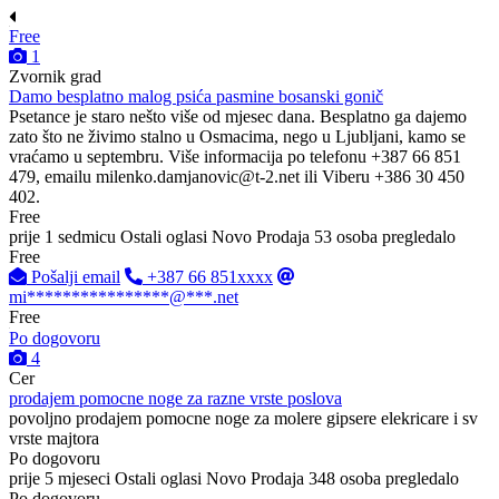
Free
1
Zvornik grad
Damo besplatno malog psića pasmine bosanski gonič
Psetance je staro nešto više od mjesec dana. Besplatno ga dajemo
zato što ne živimo stalno u Osmacima, nego u Ljubljani, kamo se
vraćamo u septembru. Više informacija po telefonu +387 66 851
479, emailu
milenko.damjanovic@t-2.net
ili Viberu +386 30 450
402.
Free
prije 1 sedmicu
Ostali oglasi
Novo
Prodaja
53 osoba pregledalo
Free
Pošalji email
+387 66 851xxxx
mi****************@***.net
Free
Po dogovoru
4
Cer
prodajem pomocne noge za razne vrste poslova
povoljno prodajem pomocne noge za molere gipsere elekricare i sv
vrste majtora
Po dogovoru
prije 5 mjeseci
Ostali oglasi
Novo
Prodaja
348 osoba pregledalo
Po dogovoru