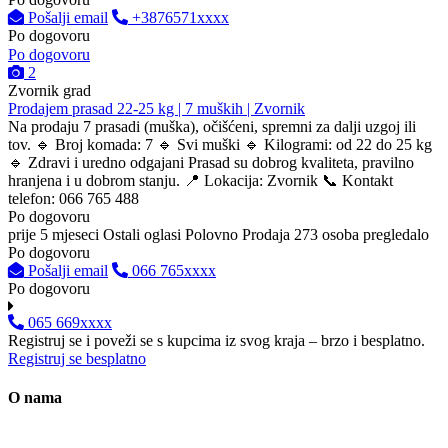
Pošalji email
+3876571xxxx
Po dogovoru
Po dogovoru
2
Zvornik grad
Prodajem prasad 22-25 kg | 7 muških | Zvornik
Na prodaju 7 prasadi (muška), očišćeni, spremni za dalji uzgoj ili
tov. 🔹 Broj komada: 7 🔹 Svi muški 🔹 Kilogrami: od 22 do 25 kg
🔹 Zdravi i uredno odgajani Prasad su dobrog kvaliteta, pravilno
hranjena i u dobrom stanju. 📍 Lokacija: Zvornik 📞 Kontakt
telefon: 066 765 488
Po dogovoru
prije 5 mjeseci
Ostali oglasi
Polovno
Prodaja
273 osoba pregledalo
Po dogovoru
Pošalji email
066 765xxxx
Po dogovoru
065 669xxxx
Registruj se i poveži se s kupcima iz svog kraja – brzo i besplatno.
Registruj se besplatno
O nama