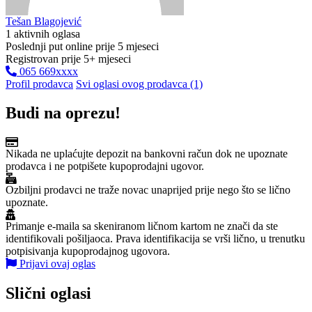
Tešan Blagojević
1 aktivnih oglasa
Poslednji put online prije 5 mjeseci
Registrovan prije 5+ mjeseci
065 669xxxx
Profil prodavca
Svi oglasi ovog prodavca (1)
Budi na oprezu!
Nikada ne uplaćujte depozit na bankovni račun dok ne upoznate
prodavca i ne potpišete kupoprodajni ugovor.
Ozbiljni prodavci ne traže novac unaprijed prije nego što se lično
upoznate.
Primanje e-maila sa skeniranom ličnom kartom ne znači da ste
identifikovali pošiljaoca. Prava identifikacija se vrši lično, u trenutku
potpisivanja kupoprodajnog ugovora.
Prijavi ovaj oglas
Slični oglasi