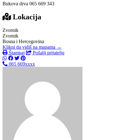
Bukova drva 065 669 343
Lokacija
Zvornik
Zvornik
Bosna i Hercegovina
Klikni da vidiš na mapama →
Štampaj
Pošalji prijatelju
065 669xxxx