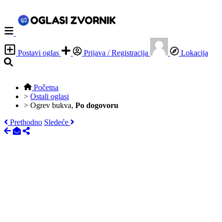
Postavi oglas
Prijava / Registracija
Lokacija
Početna
>
Ostali oglasi
>
Ogrev bukva,
Po dogovoru
Prethodno
Sledeće