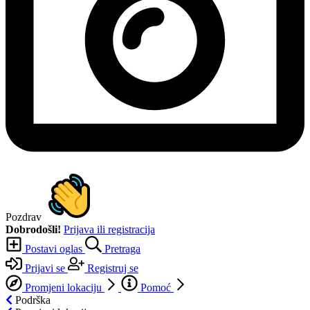
Pozdrav
Dobrodošli!
Prijava ili registracija
Postavi oglas
Pretraga
Prijavi se
Registruj se
Promjeni lokaciju
Pomoć
Podrška