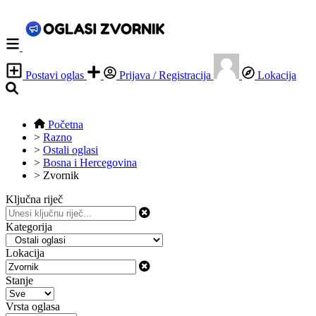
Postavi oglas
Prijava / Registracija
Lokacija
Početna
>
Razno
>
Ostali oglasi
>
Bosna i Hercegovina
>
Zvornik
Ključna riječ
Kategorija
Lokacija
Stanje
Vrsta oglasa