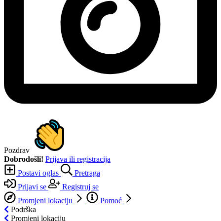
Pozdrav
Dobrodošli!
Prijava ili registracija
Postavi oglas
Pretraga
Prijavi se
Registruj se
Promjeni lokaciju
Pomoć
Podrška
Promjeni lokaciju