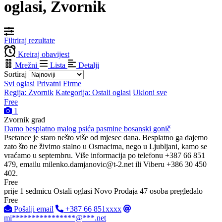
oglasi, Zvornik
Filtriraj rezultate
Kreiraj obavijest
Mrežni
Lista
Detalji
Sortiraj
Svi oglasi
Privatni
Firme
Regija: Zvornik
Kategorija: Ostali oglasi
Ukloni sve
Free
1
Zvornik grad
Damo besplatno malog psića pasmine bosanski gonič
Psetance je staro nešto više od mjesec dana. Besplatno ga dajemo
zato što ne živimo stalno u Osmacima, nego u Ljubljani, kamo se
vraćamo u septembru. Više informacija po telefonu +387 66 851
479, emailu
milenko.damjanovic@t-2.net
ili Viberu +386 30 450
402.
Free
prije 1 sedmicu
Ostali oglasi
Novo
Prodaja
47 osoba pregledalo
Free
Pošalji email
+387 66 851xxxx
mi****************@***.net