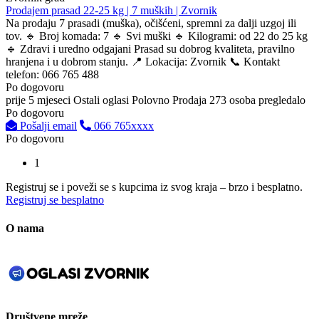
Prodajem prasad 22-25 kg | 7 muških | Zvornik
Na prodaju 7 prasadi (muška), očišćeni, spremni za dalji uzgoj ili
tov. 🔹 Broj komada: 7 🔹 Svi muški 🔹 Kilogrami: od 22 do 25 kg
🔹 Zdravi i uredno odgajani Prasad su dobrog kvaliteta, pravilno
hranjena i u dobrom stanju. 📍 Lokacija: Zvornik 📞 Kontakt
telefon: 066 765 488
Po dogovoru
prije 5 mjeseci
Ostali oglasi
Polovno
Prodaja
273 osoba pregledalo
Po dogovoru
Pošalji email
066 765xxxx
Po dogovoru
1
Registruj se i poveži se s kupcima iz svog kraja – brzo i besplatno.
Registruj se besplatno
O nama
Društvene mreže